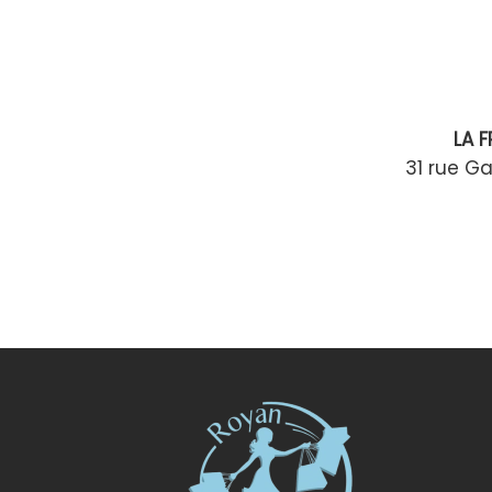
LA 
31 rue G