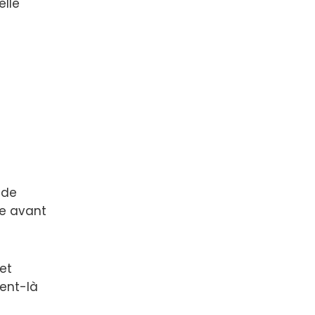
elle
 de
le avant
 et
ent-là