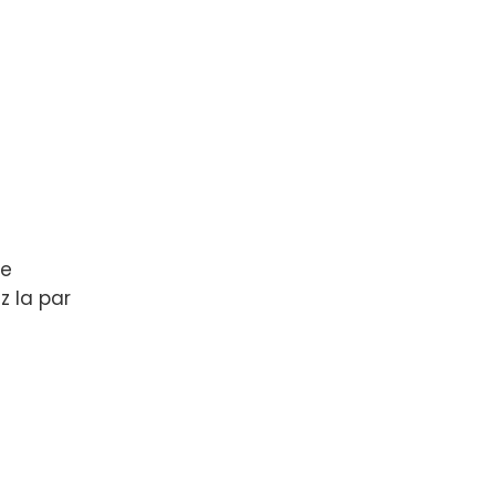
he
 la par