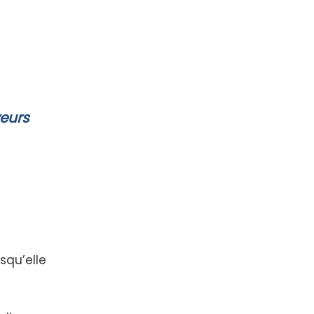
veurs
squ’elle