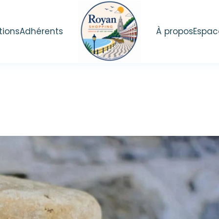
tions
Adhérents
À propos
Espac