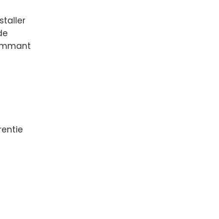
staller
de
 nommant
rentie