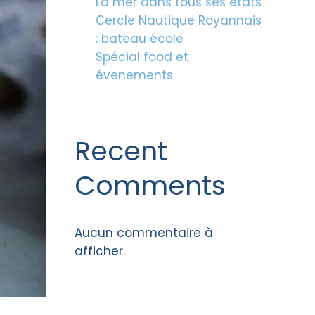
La mer dans tous ses états
Cercle Nautique Royannais
: bateau école
Spécial food et
évenements
Recent
Comments
Aucun commentaire à
afficher.