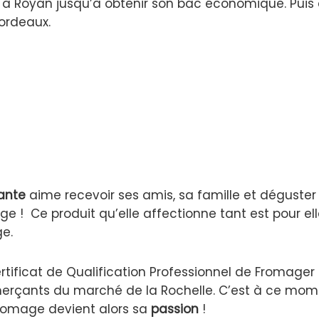
 à Royan jusqu’à obtenir son bac économique. Puis 
Bordeaux.
ante
aime recevoir ses amis, sa famille et déguster
age !
Ce produit qu’elle affectionne tant est pour el
e.
ertificat de Qualification Professionnel de Fromager
erçants du marché de la Rochelle.
C’est à ce mom
fromage devient alors sa
passion
!